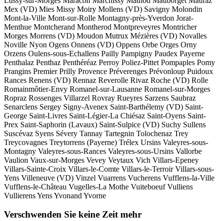
Lussy-sur-Morges
Maracon
Marchissy
Mathod
Mauborget
Mauraz
Mex (VD)
Mies
Missy
Moiry
Mollens (VD)
Savigny
Molondin
Mont-la-Ville
Mont-sur-Rolle
Montagny-près-Yverdon
Jorat-
Menthue
Montcherand
Montherod
Montpreveyres
Montricher
Morges
Morrens (VD)
Moudon
Mutrux
Mézières (VD)
Novalles
Noville
Nyon
Ogens
Onnens (VD)
Oppens
Orbe
Orges
Orny
Orzens
Oulens-sous-Echallens
Pailly
Pampigny
Paudex
Payerne
Penthalaz
Penthaz
Penthéréaz
Perroy
Poliez-Pittet
Pompaples
Pomy
Prangins
Premier
Prilly
Provence
Préverenges
Prévonloup
Puidoux
Rances
Renens (VD)
Rennaz
Reverolle
Rivaz
Roche (VD)
Rolle
Romainmôtier-Envy
Romanel-sur-Lausanne
Romanel-sur-Morges
Ropraz
Rossenges
Villarzel
Rovray
Rueyres
Sarzens
Saubraz
Senarclens
Sergey
Signy-Avenex
Saint-Barthélemy (VD)
Saint-
George
Saint-Livres
Saint-Légier-La Chiésaz
Saint-Oyens
Saint-
Prex
Saint-Saphorin (Lavaux)
Saint-Sulpice (VD)
Suchy
Sullens
Suscévaz
Syens
Sévery
Tannay
Tartegnin
Tolochenaz
Trey
Treycovagnes
Treytorrens (Payerne)
Trélex
Ursins
Valeyres-sous-
Montagny
Valeyres-sous-Rances
Valeyres-sous-Ursins
Vallorbe
Vaulion
Vaux-sur-Morges
Vevey
Veytaux
Vich
Villars-Epeney
Villars-Sainte-Croix
Villars-le-Comte
Villars-le-Terroir
Villars-sous-
Yens
Villeneuve (VD)
Vinzel
Vuarrens
Vucherens
Vufflens-la-Ville
Vufflens-le-Château
Vugelles-La Mothe
Vuiteboeuf
Vulliens
Vullierens
Yens
Yvonand
Yvorne
Verschwenden Sie keine Zeit mehr