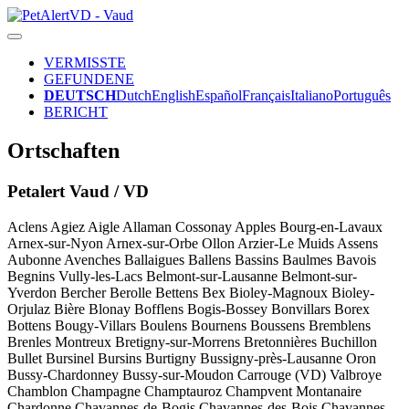
VERMISSTE
GEFUNDENE
DEUTSCH
Dutch
English
Español
Français
Italiano
Português
BERICHT
Ortschaften
Petalert Vaud / VD
Aclens
Agiez
Aigle
Allaman
Cossonay
Apples
Bourg-en-Lavaux
Arnex-sur-Nyon
Arnex-sur-Orbe
Ollon
Arzier-Le Muids
Assens
Aubonne
Avenches
Ballaigues
Ballens
Bassins
Baulmes
Bavois
Begnins
Vully-les-Lacs
Belmont-sur-Lausanne
Belmont-sur-
Yverdon
Bercher
Berolle
Bettens
Bex
Bioley-Magnoux
Bioley-
Orjulaz
Bière
Blonay
Bofflens
Bogis-Bossey
Bonvillars
Borex
Bottens
Bougy-Villars
Boulens
Bournens
Boussens
Bremblens
Brenles
Montreux
Bretigny-sur-Morrens
Bretonnières
Buchillon
Bullet
Bursinel
Bursins
Burtigny
Bussigny-près-Lausanne
Oron
Bussy-Chardonney
Bussy-sur-Moudon
Carrouge (VD)
Valbroye
Chamblon
Champagne
Champtauroz
Champvent
Montanaire
Chardonne
Chavannes-de-Bogis
Chavannes-des-Bois
Chavannes-