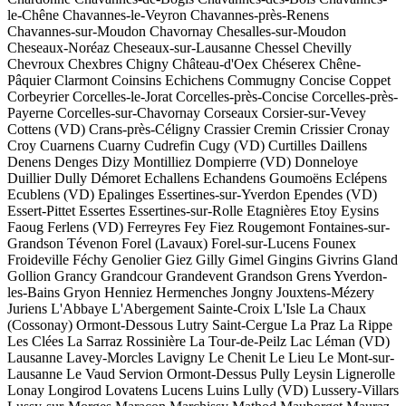
le-Chêne
Chavannes-le-Veyron
Chavannes-près-Renens
Chavannes-sur-Moudon
Chavornay
Chesalles-sur-Moudon
Cheseaux-Noréaz
Cheseaux-sur-Lausanne
Chessel
Chevilly
Chevroux
Chexbres
Chigny
Château-d'Oex
Chéserex
Chêne-
Pâquier
Clarmont
Coinsins
Echichens
Commugny
Concise
Coppet
Corbeyrier
Corcelles-le-Jorat
Corcelles-près-Concise
Corcelles-près-
Payerne
Corcelles-sur-Chavornay
Corseaux
Corsier-sur-Vevey
Cottens (VD)
Crans-près-Céligny
Crassier
Cremin
Crissier
Cronay
Croy
Cuarnens
Cuarny
Cudrefin
Cugy (VD)
Curtilles
Daillens
Denens
Denges
Dizy
Montilliez
Dompierre (VD)
Donneloye
Duillier
Dully
Démoret
Echallens
Echandens
Goumoëns
Eclépens
Ecublens (VD)
Epalinges
Essertines-sur-Yverdon
Ependes (VD)
Essert-Pittet
Essertes
Essertines-sur-Rolle
Etagnières
Etoy
Eysins
Faoug
Ferlens (VD)
Ferreyres
Fey
Fiez
Rougemont
Fontaines-sur-
Grandson
Tévenon
Forel (Lavaux)
Forel-sur-Lucens
Founex
Froideville
Féchy
Genolier
Giez
Gilly
Gimel
Gingins
Givrins
Gland
Gollion
Grancy
Grandcour
Grandevent
Grandson
Grens
Yverdon-
les-Bains
Gryon
Henniez
Hermenches
Jongny
Jouxtens-Mézery
Juriens
L'Abbaye
L'Abergement
Sainte-Croix
L'Isle
La Chaux
(Cossonay)
Ormont-Dessous
Lutry
Saint-Cergue
La Praz
La Rippe
Les Clées
La Sarraz
Rossinière
La Tour-de-Peilz
Lac Léman (VD)
Lausanne
Lavey-Morcles
Lavigny
Le Chenit
Le Lieu
Le Mont-sur-
Lausanne
Le Vaud
Servion
Ormont-Dessus
Pully
Leysin
Lignerolle
Lonay
Longirod
Lovatens
Lucens
Luins
Lully (VD)
Lussery-Villars