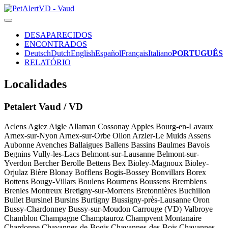
DESAPARECIDOS
ENCONTRADOS
Deutsch
Dutch
English
Español
Français
Italiano
PORTUGUÊS
RELATÓRIO
Localidades
Petalert Vaud / VD
Aclens
Agiez
Aigle
Allaman
Cossonay
Apples
Bourg-en-Lavaux
Arnex-sur-Nyon
Arnex-sur-Orbe
Ollon
Arzier-Le Muids
Assens
Aubonne
Avenches
Ballaigues
Ballens
Bassins
Baulmes
Bavois
Begnins
Vully-les-Lacs
Belmont-sur-Lausanne
Belmont-sur-
Yverdon
Bercher
Berolle
Bettens
Bex
Bioley-Magnoux
Bioley-
Orjulaz
Bière
Blonay
Bofflens
Bogis-Bossey
Bonvillars
Borex
Bottens
Bougy-Villars
Boulens
Bournens
Boussens
Bremblens
Brenles
Montreux
Bretigny-sur-Morrens
Bretonnières
Buchillon
Bullet
Bursinel
Bursins
Burtigny
Bussigny-près-Lausanne
Oron
Bussy-Chardonney
Bussy-sur-Moudon
Carrouge (VD)
Valbroye
Chamblon
Champagne
Champtauroz
Champvent
Montanaire
Chardonne
Chavannes-de-Bogis
Chavannes-des-Bois
Chavannes-