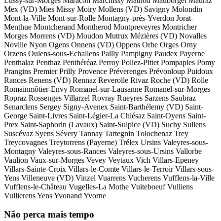
Lussy-sur-Morges
Maracon
Marchissy
Mathod
Mauborget
Mauraz
Mex (VD)
Mies
Missy
Moiry
Mollens (VD)
Savigny
Molondin
Mont-la-Ville
Mont-sur-Rolle
Montagny-près-Yverdon
Jorat-
Menthue
Montcherand
Montherod
Montpreveyres
Montricher
Morges
Morrens (VD)
Moudon
Mutrux
Mézières (VD)
Novalles
Noville
Nyon
Ogens
Onnens (VD)
Oppens
Orbe
Orges
Orny
Orzens
Oulens-sous-Echallens
Pailly
Pampigny
Paudex
Payerne
Penthalaz
Penthaz
Penthéréaz
Perroy
Poliez-Pittet
Pompaples
Pomy
Prangins
Premier
Prilly
Provence
Préverenges
Prévonloup
Puidoux
Rances
Renens (VD)
Rennaz
Reverolle
Rivaz
Roche (VD)
Rolle
Romainmôtier-Envy
Romanel-sur-Lausanne
Romanel-sur-Morges
Ropraz
Rossenges
Villarzel
Rovray
Rueyres
Sarzens
Saubraz
Senarclens
Sergey
Signy-Avenex
Saint-Barthélemy (VD)
Saint-
George
Saint-Livres
Saint-Légier-La Chiésaz
Saint-Oyens
Saint-
Prex
Saint-Saphorin (Lavaux)
Saint-Sulpice (VD)
Suchy
Sullens
Suscévaz
Syens
Sévery
Tannay
Tartegnin
Tolochenaz
Trey
Treycovagnes
Treytorrens (Payerne)
Trélex
Ursins
Valeyres-sous-
Montagny
Valeyres-sous-Rances
Valeyres-sous-Ursins
Vallorbe
Vaulion
Vaux-sur-Morges
Vevey
Veytaux
Vich
Villars-Epeney
Villars-Sainte-Croix
Villars-le-Comte
Villars-le-Terroir
Villars-sous-
Yens
Villeneuve (VD)
Vinzel
Vuarrens
Vucherens
Vufflens-la-Ville
Vufflens-le-Château
Vugelles-La Mothe
Vuiteboeuf
Vulliens
Vullierens
Yens
Yvonand
Yvorne
Não perca mais tempo